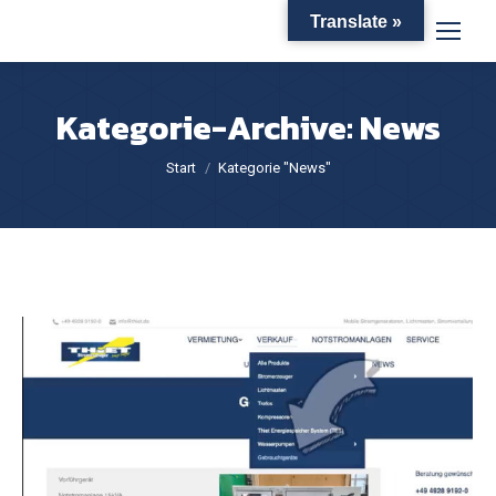
Translate »
Kategorie-Archive:
News
Sie befinden sich hier:
Start
Kategorie "News"