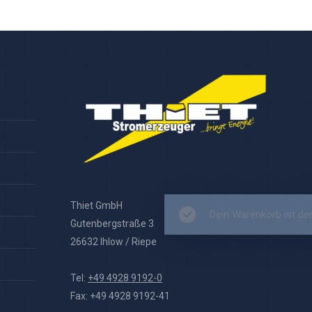
Thiet GmbH
Dein 
Gutenbergstraße 3
26632 Ihlow / Riepe
Tel:
+49 4928 9192-0
Fax: +49 4928 9192-41