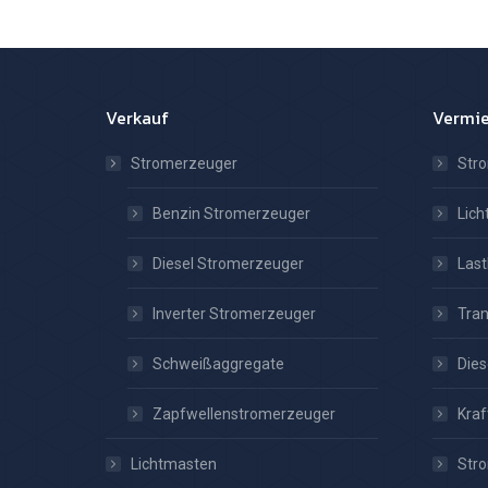
Verkauf
Vermi
Stromerzeuger
Str
Benzin Stromerzeuger
Lic
Diesel Stromerzeuger
Las
Inverter Stromerzeuger
Tra
Schweißaggregate
Dies
Zapfwellenstromerzeuger
Kraf
Lichtmasten
Stro