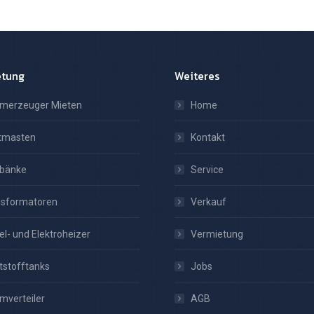
etung
Weiteres
omerzeuger Mieten
Home
htmasten
Kontakt
tbänke
Service
nsformatoren
Verkauf
el- und Elektroheizer
Vermietung
tstofftanks
Jobs
mverteiler
AGB