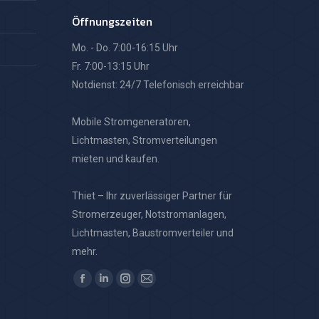
Öffnungszeiten
Mo. - Do. 7:00-16:15 Uhr
Fr. 7:00-13:15 Uhr
Notdienst: 24/7 Telefonisch erreichbar
Mobile Stromgeneratoren,
Lichtmasten, Stromverteilungen
mieten und kaufen.
Thiet – Ihr zuverlässiger Partner für
Stromerzeuger, Notstromanlagen,
Lichtmasten, Baustromverteiler und
mehr.
Finden Sie uns auf:
Facebook
Linkedin
Instagram
E-
page
page
page
Mail