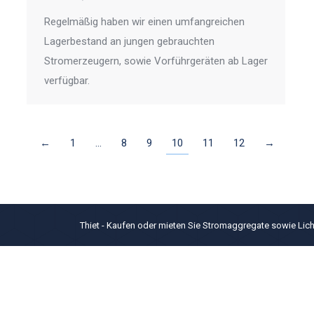
Regelmäßig haben wir einen umfangreichen
Lagerbestand an jungen gebrauchten
Stromerzeugern, sowie Vorführgeräten ab Lager
verfügbar.
←
1
…
8
9
10
11
12
→
Thiet - Kaufen oder mieten Sie Stromaggregate sowie Lic