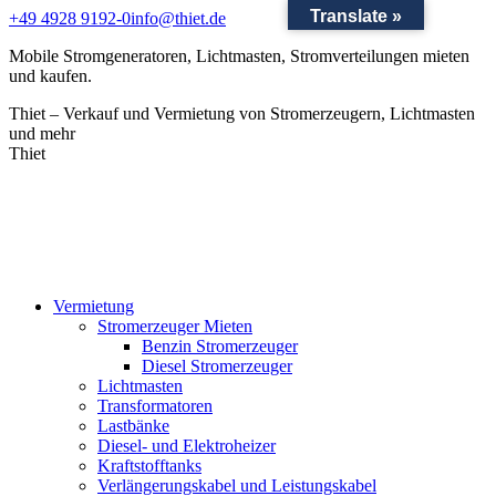
Translate »
Zum
+49 4928 9192-0
info@thiet.de
Inhalt
Mobile Stromgeneratoren, Lichtmasten, Stromverteilungen mieten
springen
und kaufen.
Thiet – Verkauf und Vermietung von Stromerzeugern, Lichtmasten
und mehr
Thiet
Vermietung
Stromerzeuger Mieten
Benzin Stromerzeuger
Diesel Stromerzeuger
Lichtmasten
Transformatoren
Lastbänke
Diesel- und Elektroheizer
Kraftstofftanks
Verlängerungskabel und Leistungskabel