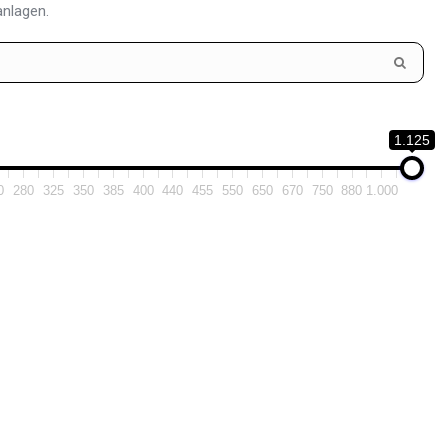
anlagen.
1.125
0
280
325
350
385
400
440
455
550
650
670
750
880
1.000