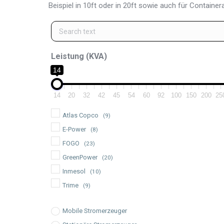
Beispiel in 10ft oder in 20ft sowie auch für Container
Leistung (kVA)
14
14
20
32
42
45
54
60
92
100
150
200
25
Atlas Copco
(9)
E-Power
(8)
FOGO
(23)
GreenPower
(20)
Inmesol
(10)
Trime
(9)
Mobile Stromerzeuger