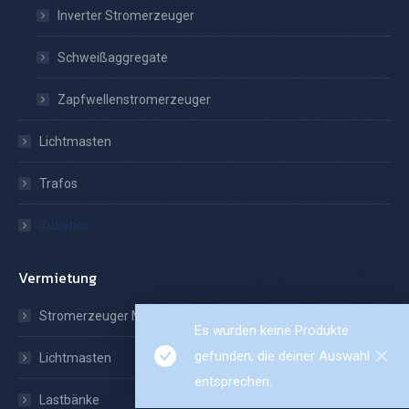
Inverter Stromerzeuger
Schweißaggregate
Zapfwellenstromerzeuger
Lichtmasten
Trafos
Zubehör
Vermietung
Stromerzeuger Mieten
Es wurden keine Produkte
gefunden, die deiner Auswahl
Lichtmasten
entsprechen.
Lastbänke