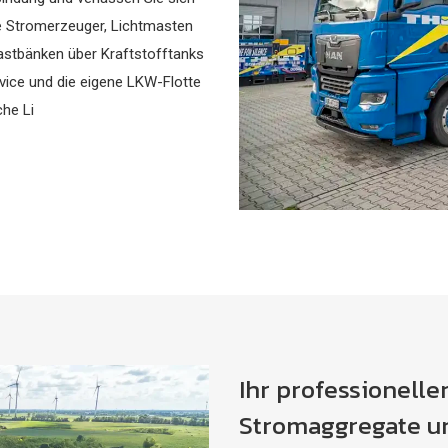
ke Stromerzeuger, Lichtmasten
stbänken über Kraftstofftanks
rvice und die eigene LKW-Flotte
che Li
eferung.
Ihr professionelle
Stromaggregate un