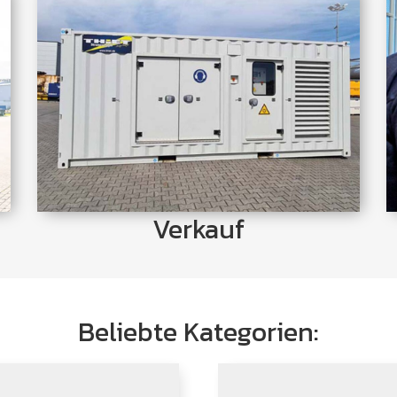
Kaufen Sie Thiet Stromgeneratoren,
Notstromanlagen und Lichtmasten mit
komplettem Zubehör in individuellen
Konfigurationen zum Bestpreis.
Jetzt Ansehen
Verkauf
Beliebte Kategorien: