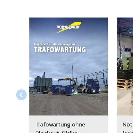
 im
Trafowartung ohne
Not