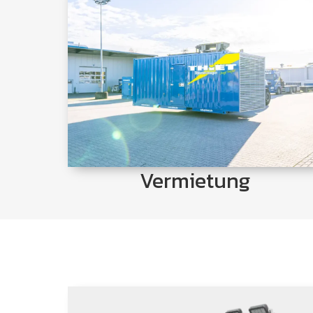
Mieten Sie Stromerzeuger von 2-2000 KVA,
Lichtmasten, Lastwiderstände bis 3 MW und
vieles mehr mit komplettem Zubehör in allen
Variationen und Leistungsklassen.
Jetzt Ansehen
Vermietung