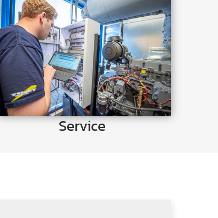
Unsere weit überdurchschnittlichen
Servicemitarbeiter sind rund um die Uhr für Sie
im Einsatz. Für Inspektionen, Wartungen oder
Instandhaltungen ist der Thiet Service für Sie
erreichbar.
Jetzt Ansehen
Service