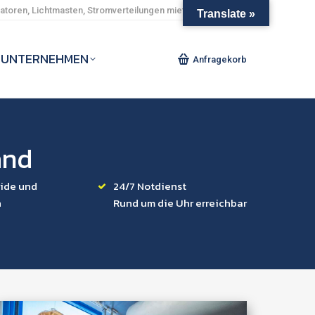
toren, Lichtmasten, Stromverteilungen mieten und kaufen.
Translate »
UNTERNEHMEN
Anfragekorb
and
ride und
24/7 Notdienst
n
Rund um die Uhr erreichbar