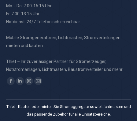
Mo. - Do. 7:00-16:15 Uhr
Fr. 7:00-13:15 Uhr
Notdienst: 24/7 Telefonisch erreichbar
Mobile Stromgeneratoren, Lichtmasten, Stromverteilungen
mieten und kaufen.
Thiet – Ihr zuverlässiger Partner für Stromerzeuger,
Notstromanlagen, Lichtmasten, Baustromverteiler und mehr.
Finden Sie uns auf:
Facebook
Linkedin
Instagram
E-
page
page
page
Mail
opens
opens
opens
page
Thiet - Kaufen oder mieten Sie Stromaggregate sowie Lichtmasten und
in
in
in
opens
das passende Zubehör für alle Einsatzbereiche.
new
new
new
in
window
window
window
new
window