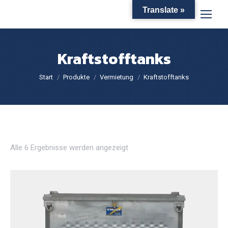
Translate »
Kraftstofftanks
Sie befinden sich hier:
Start
Produkte
Vermietung
Kraftstofftanks
Alle 6 Ergebnisse werden angezeigt