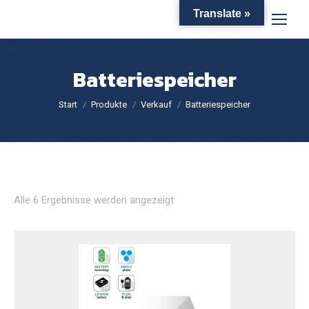
Translate »
Batteriespeicher
Sie befinden sich hier:
Start
Produkte
Verkauf
Batteriespeicher
Alle 6 Ergebnisse werden angezeigt