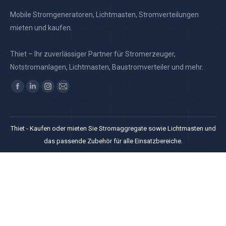
Mobile Stromgeneratoren, Lichtmasten, Stromverteilungen
mieten und kaufen.
Thiet – Ihr zuverlässiger Partner für Stromerzeuger,
Notstromanlagen, Lichtmasten, Baustromverteiler und mehr.
Finden Sie uns auf:
Facebook
Linkedin
Instagram
E-
page
page
page
Mail
opens
opens
opens
page
Thiet - Kaufen oder mieten Sie Stromaggregate sowie Lichtmasten und
in
in
in
opens
das passende Zubehör für alle Einsatzbereiche.
new
new
new
in
window
window
window
new
window