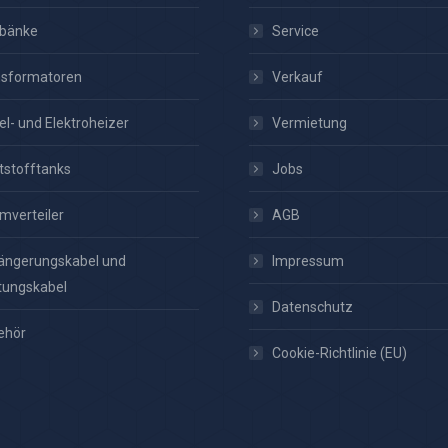
tbänke
Service
nsformatoren
Verkauf
el- und Elektroheizer
Vermietung
tstofftanks
Jobs
mverteiler
AGB
ängerungskabel und
Impressum
tungskabel
Datenschutz
ehör
Cookie-Richtlinie (EU)