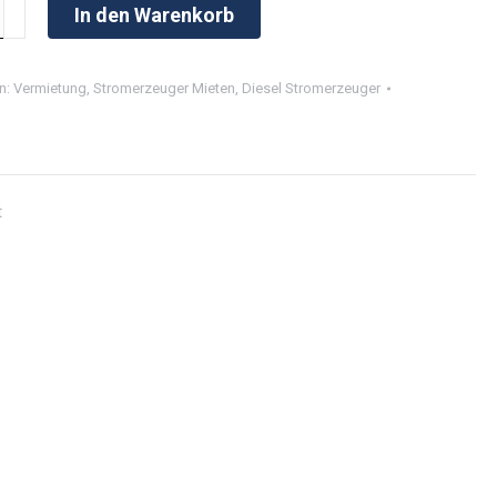
In den Warenkorb
zeuger
n:
Vermietung
,
Stromerzeuger Mieten
,
Diesel Stromerzeuger
t