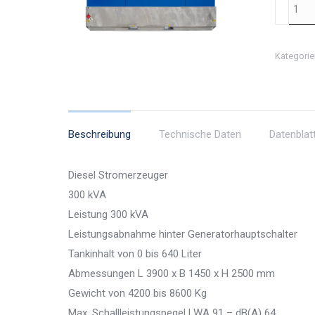
Diesel
Stromer
300
Kategorie
kVA
Menge
Beschreibung
Technische Daten
Datenblat
Diesel Stromerzeuger
300 kVA
Leistung 300 kVA
Leistungsabnahme hinter Generatorhauptschalter
Tankinhalt von 0 bis 640 Liter
Abmessungen L 3900 x B 1450 x H 2500 mm
Gewicht von 4200 bis 8600 Kg
Max. Schallleistungspegel LWA 91 – dB(A) 64