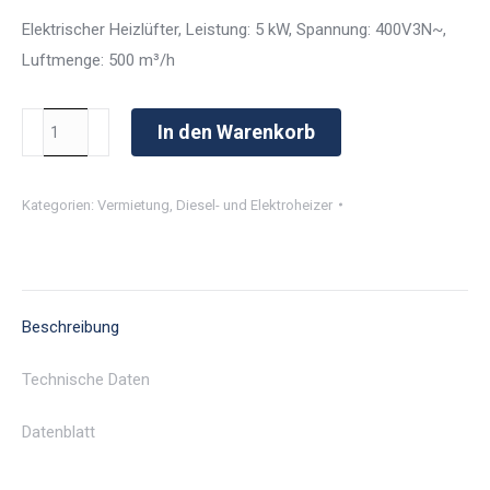
Elektrischer Heizlüfter, Leistung: 5 kW, Spannung: 400V3N~,
Luftmenge: 500 m³/h
Heizlüfter
In den Warenkorb
BX
5
Kategorien:
Vermietung
,
Diesel- und Elektroheizer
Menge
Beschreibung
Technische Daten
Datenblatt