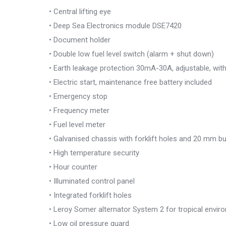
• Central lifting eye
• Deep Sea Electronics module DSE7420
• Document holder
• Double low fuel level switch (alarm + shut down)
• Earth leakage protection 30mA-30A, adjustable, wit
• Electric start, maintenance free battery included
• Emergency stop
• Frequency meter
• Fuel level meter
• Galvanised chassis with forklift holes and 20 mm 
• High temperature security
• Hour counter
• Illuminated control panel
• Integrated forklift holes
• Leroy Somer alternator System 2 for tropical envir
• Low oil pressure guard