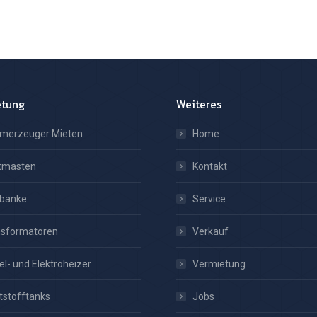
etung
Weiteres
omerzeuger Mieten
Home
htmasten
Kontakt
tbänke
Service
nsformatoren
Verkauf
el- und Elektroheizer
Vermietung
tstofftanks
Jobs