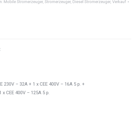
n:
Mobile Stromerzeuger
,
Stromerzeuger
,
Diesel Stromerzeuger
,
Verkauf
t
EE 230V – 32A + 1 x CEE 400V – 16A 5 p. +
1 x CEE 400V – 125A 5 p.