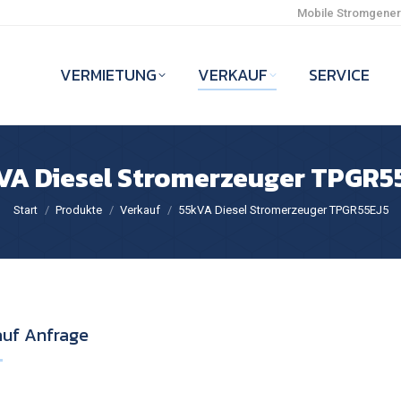
Mobile Stromgenera
VERMIETUNG
VERKAUF
SERVICE
VA Diesel Stromerzeuger TPGR5
Sie befinden sich hier:
Start
Produkte
Verkauf
55kVA Diesel Stromerzeuger TPGR55EJ5
auf Anfrage