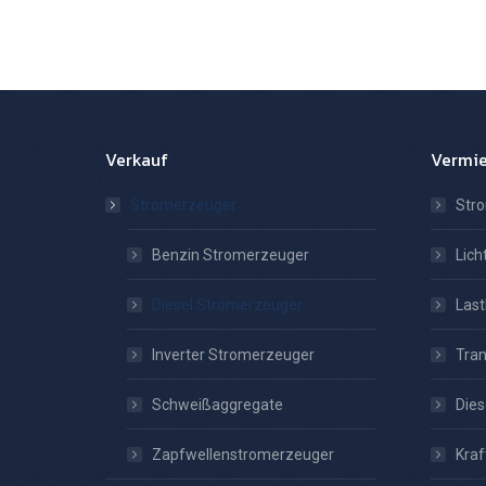
Verkauf
Vermi
Stromerzeuger
Str
Benzin Stromerzeuger
Lic
Diesel Stromerzeuger
Las
Inverter Stromerzeuger
Tra
Schweißaggregate
Dies
Zapfwellenstromerzeuger
Kraf