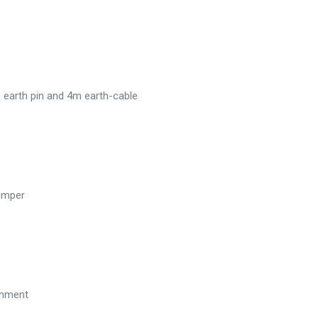
h earth pin and 4m earth-cable
bumper
onment