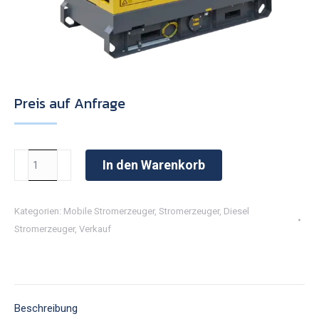
Preis auf Anfrage
14kVA
In den Warenkorb
Diesel
Stromerzeuger
Kategorien:
Mobile Stromerzeuger
,
Stromerzeuger
,
Diesel
TPGR
Stromerzeuger
,
Verkauf
QAS
14
S5
Menge
Beschreibung