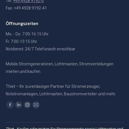
Tel:
+49 4928 9192-0
Fax: +49 4928 9192-41
Öffnungszeiten
Mo. - Do. 7:00-16:15 Uhr
Fr. 7:00-13:15 Uhr
Notdienst: 24/7 Telefonisch erreichbar
Mobile Stromgeneratoren, Lichtmasten, Stromverteilungen
mieten und kaufen.
Thiet – Ihr zuverlässiger Partner für Stromerzeuger,
Notstromanlagen, Lichtmasten, Baustromverteiler und mehr.
Finden Sie uns auf:
Facebook
Linkedin
Instagram
E-
page
page
page
Mail
opens
opens
opens
page
Thiet - Kaufen oder mieten Sie Stromaggregate sowie Lichtmasten und