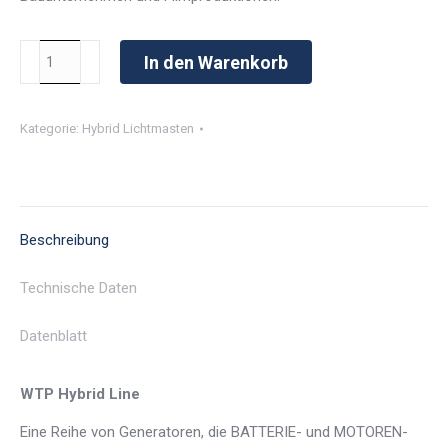
WTP
In den Warenkorb
MGTP
8000/12
Kategorie:
Hybrid Lichtmasten
TH
LITHIUM
1P
Menge
Beschreibung
Technische Daten
Datenblatt
WTP Hybrid Line
Eine Reihe von Generatoren, die BATTERIE- und MOTOREN-