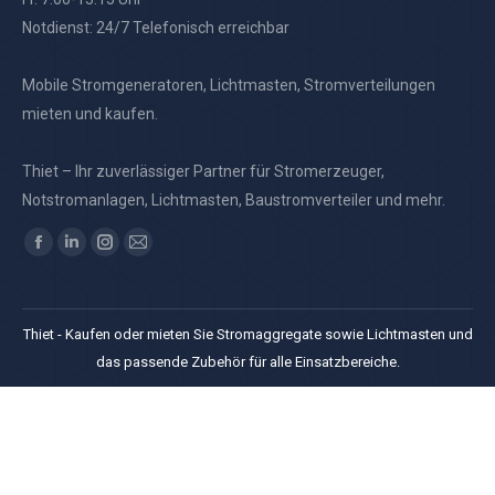
Notdienst: 24/7 Telefonisch erreichbar
Mobile Stromgeneratoren, Lichtmasten, Stromverteilungen
mieten und kaufen.
Thiet – Ihr zuverlässiger Partner für Stromerzeuger,
Notstromanlagen, Lichtmasten, Baustromverteiler und mehr.
Finden Sie uns auf:
Facebook
Linkedin
Instagram
E-
page
page
page
Mail
opens
opens
opens
page
Thiet - Kaufen oder mieten Sie Stromaggregate sowie Lichtmasten und
in
in
in
opens
das passende Zubehör für alle Einsatzbereiche.
new
new
new
in
window
window
window
new
window