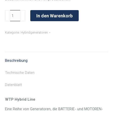
WTP
In den Warenkorb
MGTP
45000/60
Kategorie:
Hybridgeneratoren
TH
LITHIUM
3P
Menge
Beschreibung
Technische Daten
Datenblatt
WTP Hybrid Line
Eine Reihe von Generatoren, die BATTERIE- und MOTOREN-