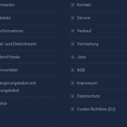
htmasten
Kontakt
tbänke
Service
nsformatoren
Verkauf
el- und Elektroheizer
Vermietung
tstofftanks
Jobs
mverteiler
AGB
ängerungskabel und
Impressum
tungskabel
Datenschutz
ehör
Cookie-Richtlinie (EU)