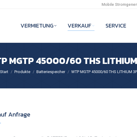
Mobile Stromgenera
VERMIETUNG
VERKAUF
SERVICE
P MGTP 45000/60 THS LITHIUM
e befinden sich hier:
Start
Produkte
Batteriespeicher
WTP MGTP 45000/60 THS LITHIUM 3
auf Anfrage