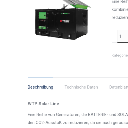
Eine Rei
kombinie
reduzier
WTP
MGTP
45000/6
Kategorie
THS
LITHIUM
3P
Menge
Beschreibung
Technische Daten
Datenblat
WTP Solar Line
Eine Reihe von Generatoren, die BATTERIE- und SOLA
den CO2-Ausstoß zu reduzieren, da sie auch geräusch