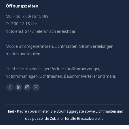
Öffnungszeiten
Mo. - Do. 7:00-16:15 Uhr
Fr. 7:00-13:15 Uhr
Notdienst: 24/7 Telefonisch erreichbar
Mobile Stromgeneratoren, Lichtmasten, Stromverteilungen
mieten und kaufen.
Thiet – Ihr zuverlässiger Partner für Stromerzeuger,
Notstromanlagen, Lichtmasten, Baustromverteiler und mehr.
Finden Sie uns auf:
Facebook
Linkedin
Instagram
E-
page
page
page
Mail
opens
opens
opens
page
Thiet - Kaufen oder mieten Sie Stromaggregate sowie Lichtmasten und
in
in
in
opens
das passende Zubehör für alle Einsatzbereiche.
new
new
new
in
window
window
window
new