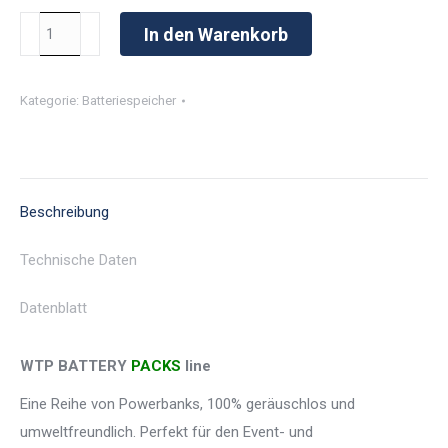
WTP
In den Warenkorb
MGTP
5000/12
Kategorie:
Batteriespeicher
BP
LITHIUM
1P
Menge
Beschreibung
Technische Daten
Datenblatt
WTP
BATTERY
PACKS
line
Eine Reihe von Powerbanks, 100% geräuschlos und
umweltfreundlich. Perfekt für den Event- und