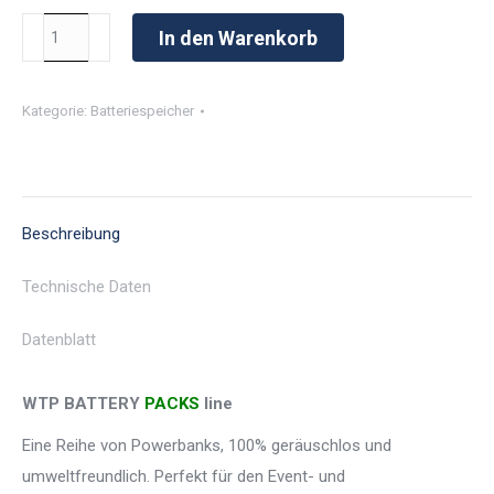
WTP
In den Warenkorb
MGTP
15000/30
Kategorie:
Batteriespeicher
BP
LITHIUM
3P
Menge
Beschreibung
Technische Daten
Datenblatt
WTP
BATTERY
PACKS
line
Eine Reihe von Powerbanks, 100% geräuschlos und
umweltfreundlich. Perfekt für den Event- und