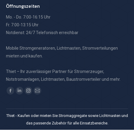
Öffnungszeiten
Mo. - Do. 7:00-16:15 Uhr
Fr. 7:00-13:15 Uhr
Notdienst: 24/7 Telefonisch erreichbar
Mobile Stromgeneratoren, Lichtmasten, Stromverteilungen
mieten und kaufen.
Thiet – Ihr zuverlässiger Partner für Stromerzeuger,
Notstromanlagen, Lichtmasten, Baustromverteiler und mehr.
Finden Sie uns auf:
Facebook
Linkedin
Instagram
E-
page
page
page
Mail
opens
opens
opens
page
Thiet - Kaufen oder mieten Sie Stromaggregate sowie Lichtmasten und
in
in
in
opens
das passende Zubehör für alle Einsatzbereiche.
new
new
new
in
window
window
window
new