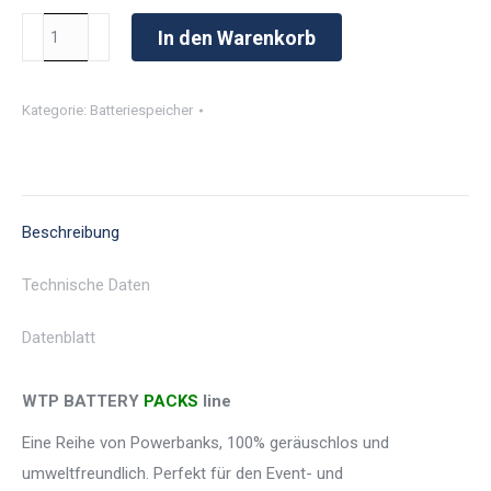
WTP
In den Warenkorb
MGTP
45000/75
Kategorie:
Batteriespeicher
BP
LITHIUM
3P
Menge
Beschreibung
Technische Daten
Datenblatt
WTP
BATTERY
PACKS
line
Eine Reihe von Powerbanks, 100% geräuschlos und
umweltfreundlich. Perfekt für den Event- und