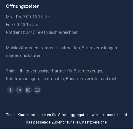
Öffnungszeiten
Mo. - Do. 7:00-16:15 Uhr
Fr. 7:00-13:15 Uhr
Notdienst: 24/7 Telefonisch erreichbar
Mobile Stromgeneratoren, Lichtmasten, Stromverteilungen
mieten und kaufen.
Thiet – Ihr zuverlässiger Partner für Stromerzeuger,
Notstromanlagen, Lichtmasten, Baustromverteiler und mehr.
Finden Sie uns auf:
Facebook
Linkedin
Instagram
E-
page
page
page
Mail
opens
opens
opens
page
Thiet - Kaufen oder mieten Sie Stromaggregate sowie Lichtmasten und
in
in
in
opens
das passende Zubehör für alle Einsatzbereiche.
new
new
new
in
window
window
window
new