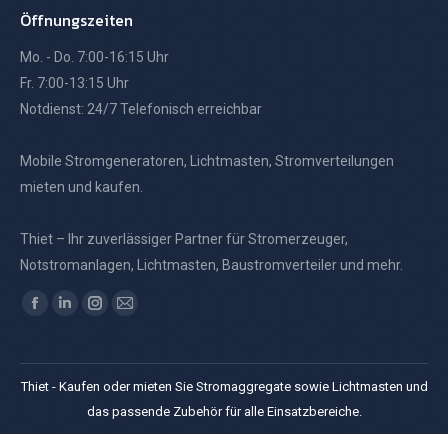
Öffnungszeiten
Mo. - Do. 7:00-16:15 Uhr
Fr. 7:00-13:15 Uhr
Notdienst: 24/7 Telefonisch erreichbar
Mobile Stromgeneratoren, Lichtmasten, Stromverteilungen
mieten und kaufen.
Thiet – Ihr zuverlässiger Partner für Stromerzeuger,
Notstromanlagen, Lichtmasten, Baustromverteiler und mehr.
Finden Sie uns auf:
Facebook
Linkedin
Instagram
E-
page
page
page
Mail
opens
opens
opens
page
Thiet - Kaufen oder mieten Sie Stromaggregate sowie Lichtmasten und
in
in
in
opens
das passende Zubehör für alle Einsatzbereiche.
new
new
new
in
window
window
window
new