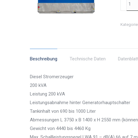
Diesel
Stromer
200
Kategorie
kVA
Menge
Beschreibung
Technische Daten
Datenblat
Diesel Stromerzeuger
200 kVA
Leistung 200 kVA
Leistungsabnahme hinter Generatorhauptschalter
Tankinhalt von 690 bis 1000 Liter
Abmessungen L 3750 x B 1400 x H 2550 mm (können j
Gewicht von 4440 bis 4460 Kg
Max. Schallleistungspegel LWA 91 – dB(A) 66 auf 7 m