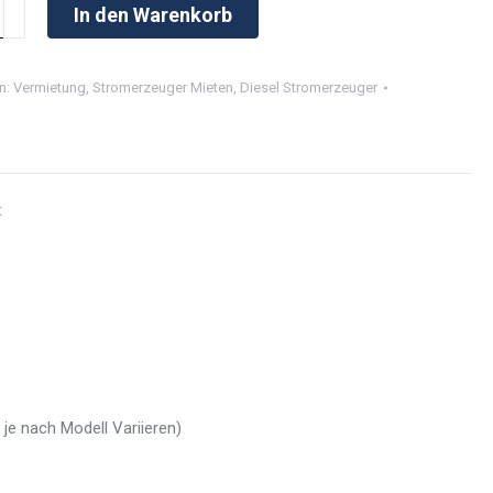
In den Warenkorb
zeuger
n:
Vermietung
,
Stromerzeuger Mieten
,
Diesel Stromerzeuger
t
e nach Modell Variieren)