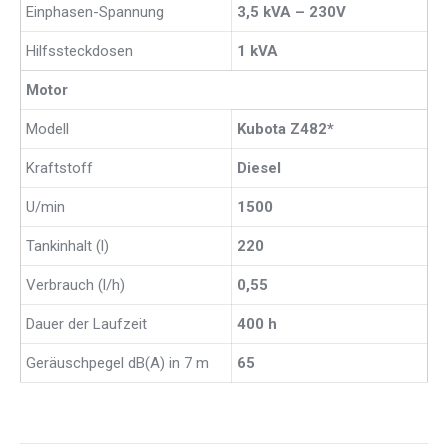
Einphasen-Spannung
3,5 kVA – 230V
Hilfssteckdosen
1 kVA
Motor
Modell
Kubota Z482*
Kraftstoff
Diesel
U/min
1500
Tankinhalt (l)
220
Verbrauch (l/h)
0,55
Dauer der Laufzeit
400 h
Geräuschpegel dB(A) in 7 m
65