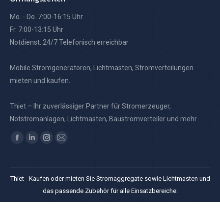
Mo. - Do. 7:00-16:15 Uhr
Fr. 7:00-13:15 Uhr
Notdienst: 24/7 Telefonisch erreichbar
Mobile Stromgeneratoren, Lichtmasten, Stromverteilungen
mieten und kaufen.
Thiet – Ihr zuverlässiger Partner für Stromerzeuger,
Notstromanlagen, Lichtmasten, Baustromverteiler und mehr.
Finden Sie uns auf:
Facebook
Linkedin
Instagram
E-
page
page
page
Mail
opens
opens
opens
page
Thiet - Kaufen oder mieten Sie Stromaggregate sowie Lichtmasten und
in
in
in
opens
das passende Zubehör für alle Einsatzbereiche.
new
new
new
in
window
window
window
new
window