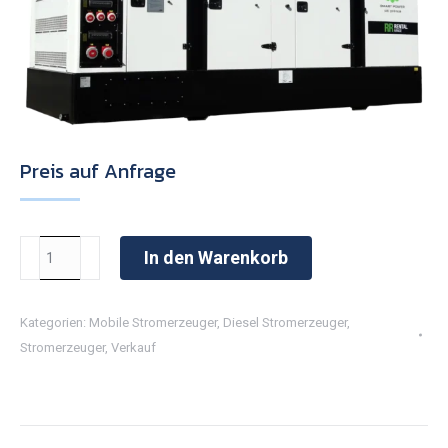
Preis auf Anfrage
670kVA
In den Warenkorb
Diesel
Stromerzeuger
Kategorien:
Mobile Stromerzeuger
,
Diesel Stromerzeuger
,
TPGR670IV5
Stromerzeuger
,
Verkauf
Menge