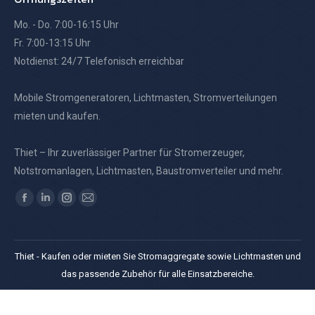
Mo. - Do. 7:00-16:15 Uhr
Fr. 7:00-13:15 Uhr
Notdienst: 24/7 Telefonisch erreichbar
Mobile Stromgeneratoren, Lichtmasten, Stromverteilungen
mieten und kaufen.
Thiet – Ihr zuverlässiger Partner für Stromerzeuger,
Notstromanlagen, Lichtmasten, Baustromverteiler und mehr.
Finden Sie uns auf:
Facebook
Linkedin
Instagram
E-
page
page
page
Mail
opens
opens
opens
page
Thiet - Kaufen oder mieten Sie Stromaggregate sowie Lichtmasten und
in
in
in
opens
das passende Zubehör für alle Einsatzbereiche.
new
new
new
in
window
window
window
new