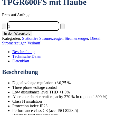
TPGR600FS mit Haube
Preis auf Anfrage
600kVA
Diesel
Stromerzeuger
In den Warenkorb
TPGR600FS
Kategorien:
Stationäre Stromerzeuger
,
Stromerzeuger
,
Diesel
mit
Stromerzeuger
,
Verkauf
Haube
Menge
Beschreibung
Technische Daten
Datenblatt
Beschreibung
Digital voltage regulation +/-0,25 %
Three phase voltage control
Low disturbance level THD <1,5%
Alternator short circuit capacity 270 % In (optional 300 %)
Class H insulation
Protection index IP23
Performance class G3 (acc. ISO 8528-5)