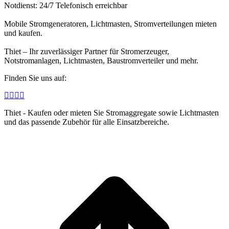
Notdienst: 24/7 Telefonisch erreichbar
Mobile Stromgeneratoren, Lichtmasten, Stromverteilungen mieten
und kaufen.
Thiet – Ihr zuverlässiger Partner für Stromerzeuger,
Notstromanlagen, Lichtmasten, Baustromverteiler und mehr.
Finden Sie uns auf:
Facebook
Linkedin
Instagram
E-
page
page
page
Mail
Thiet - Kaufen oder mieten Sie Stromaggregate sowie Lichtmasten
opens
opens
opens
page
und das passende Zubehör für alle Einsatzbereiche.
in
in
in
opens
new
new
new
in
window
window
window
new
t
window
T