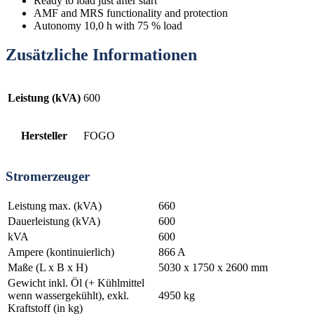
Ready to load just after start
AMF and MRS functionality and protection
Autonomy 10,0 h with 75 % load
Zusätzliche Informationen
Leistung (kVA)
600
Hersteller
FOGO
Stromerzeuger
Leistung max. (kVA)
660
Dauerleistung (kVA)
600
kVA
600
Ampere (kontinuierlich)
866 A
Maße (L x B x H)
5030 x 1750 x 2600 mm
Gewicht inkl. Öl (+ Kühlmittel
wenn wassergekühlt), exkl.
4950 kg
Kraftstoff (in kg)