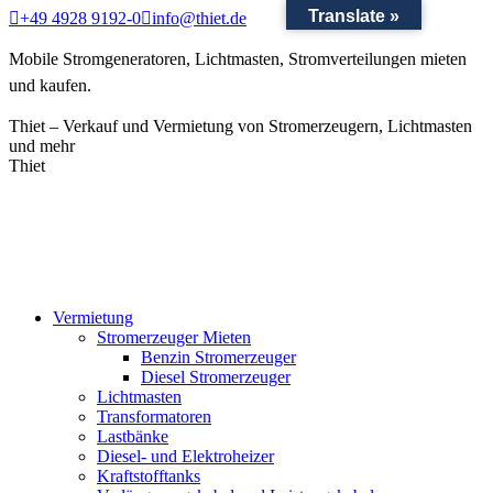
Translate »
Zum
+49 4928 9192-0
info@thiet.de
Inhalt
springen
Mobile Stromgeneratoren, Lichtmasten, Stromverteilungen mieten
und kaufen.
Thiet – Verkauf und Vermietung von Stromerzeugern, Lichtmasten
und mehr
Thiet
Vermietung
Stromerzeuger Mieten
Benzin Stromerzeuger
Diesel Stromerzeuger
Lichtmasten
Transformatoren
Lastbänke
Diesel- und Elektroheizer
Kraftstofftanks