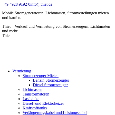
Zum
+49 4928 9192-0
info@thiet.de
Inhalt
Mobile Stromgeneratoren, Lichtmasten, Stromverteilungen mieten
springen
und kaufen.
Thiet – Verkauf und Vermietung von Stromerzeugern, Lichtmasten
und mehr
Thiet
Vermietung
Stromerzeuger Mieten
Benzin Stromerzeuger
Diesel Stromerzeuger
Lichtmasten
Transformatoren
Lastbänke
Diesel- und Elektroheizer
Kraftstofftanks
Verlängerungskabel und Leistungskabel