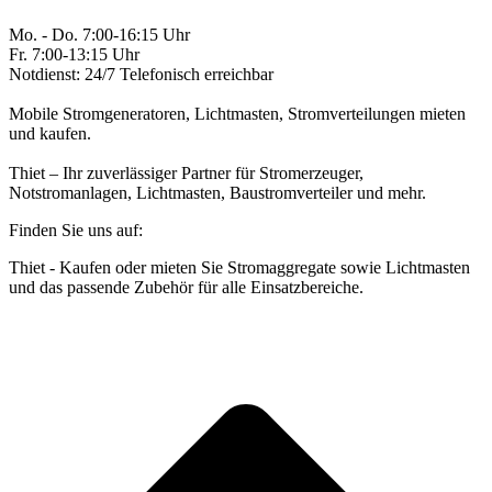
Mo. - Do. 7:00-16:15 Uhr
Fr. 7:00-13:15 Uhr
Notdienst: 24/7 Telefonisch erreichbar
Mobile Stromgeneratoren, Lichtmasten, Stromverteilungen mieten
und kaufen.
Thiet – Ihr zuverlässiger Partner für Stromerzeuger,
Notstromanlagen, Lichtmasten, Baustromverteiler und mehr.
Finden Sie uns auf:
Facebook
Linkedin
Instagram
E-
Thiet - Kaufen oder mieten Sie Stromaggregate sowie Lichtmasten
page
page
page
Mail
und das passende Zubehör für alle Einsatzbereiche.
opens
opens
opens
page
in
in
in
opens
t
new
new
new
in
T
window
window
window
new
window