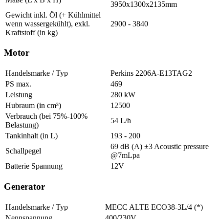
3950x1300x2135mm
Gewicht inkl. Öl (+ Kühlmittel
wenn wassergekühlt), exkl.
2900 - 3840
Kraftstoff (in kg)
Motor
Handelsmarke / Typ
Perkins 2206A-E13TAG2
PS max.
469
Leistung
280 kW
Hubraum (in cm³)
12500
Verbrauch (bei 75%-100%
54 L/h
Belastung)
Tankinhalt (in L)
193 - 200
69 dB (A) ±3 Acoustic pressure
Schallpegel
@7mLpa
Batterie Spannung
12V
Generator
Handelsmarke / Typ
MECC ALTE ECO38-3L/4 (*)
Nennspannung
400/230V