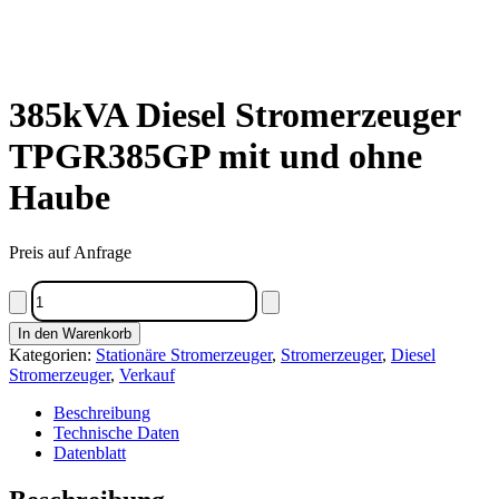
385kVA Diesel Stromerzeuger
TPGR385GP mit und ohne
Haube
Preis auf Anfrage
385kVA
Diesel
Stromerzeuger
In den Warenkorb
TPGR385GP
Kategorien:
Stationäre Stromerzeuger
,
Stromerzeuger
,
Diesel
mit
Stromerzeuger
,
Verkauf
und
ohne
Beschreibung
Haube
Technische Daten
Menge
Datenblatt