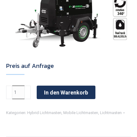
Preis auf Anfrage
WTP
In den Warenkorb
X-
Eco
Kategorien:
Hybrid Lichtmasten
,
Mobile Lichtmasten
,
Lichtmasten
Hybrid
Lithium
4x100W