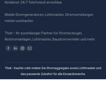
Notdienst: 24/7 Telefonisch erreichbar
Mobile Stromgeneratoren, Lichtmasten, Stromverteilungen
mieten und kaufen.
Thiet – Ihr zuverlässiger Partner für Stromerzeuger,
Notstromanlagen, Lichtmasten, Baustromverteiler und mehr.
Finden Sie uns auf:
Facebook
Linkedin
Instagram
E-
page
page
page
Mail
opens
opens
opens
page
Thiet - Kaufen oder mieten Sie Stromaggregate sowie Lichtmasten und
in
in
in
opens
das passende Zubehör für alle Einsatzbereiche.
new
new
new
in
window
window
window
new
window