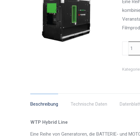
Eine Re
kombinie
Veranst
Filmprod
WTP
MGTP
24000/3
Kategorie
TH
LITHIUM
3P
Menge
Beschreibung
Technische Daten
Datenblat
WTP Hybrid Line
Eine Reihe von Generatoren, die BATTERIE- und MOTOR