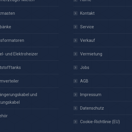
htmasten
Kontakt
tbänke
Service
nsformatoren
Verkauf
el- und Elektroheizer
Vermietung
tstofftanks
Jobs
mverteiler
AGB
ängerungskabel und
Impressum
tungskabel
Datenschutz
ehör
Cookie-Richtlinie (EU)