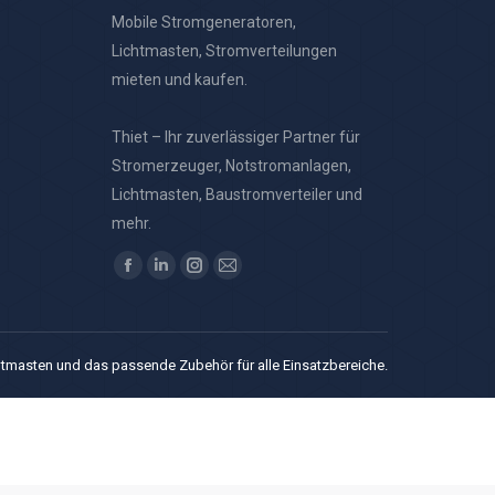
Mobile Stromgeneratoren,
Lichtmasten, Stromverteilungen
mieten und kaufen.
Thiet – Ihr zuverlässiger Partner für
Stromerzeuger, Notstromanlagen,
Lichtmasten, Baustromverteiler und
mehr.
Finden Sie uns auf:
Facebook
Linkedin
Instagram
E-
page
page
page
Mail
opens
opens
opens
page
in
in
in
opens
htmasten und das passende Zubehör für alle Einsatzbereiche.
new
new
new
in
window
window
window
new
window