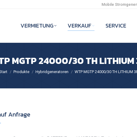
Mobile Stromgenera
VERMIETUNG
VERKAUF
SERVICE
TP MGTP 24000/30 TH LITHIUM 
e befinden sich hier:
Start
Produkte
Hybridgeneratoren
WTP MGTP 24000/30 TH LITHIUM 3
auf Anfrage