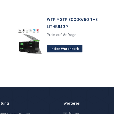
WTP MGTP 30000/60 THS
LITHIUM 3P
Preis auf Anfrage
In den Warenkorb
etung
Weiteres
omerzeuger Mieten
Home