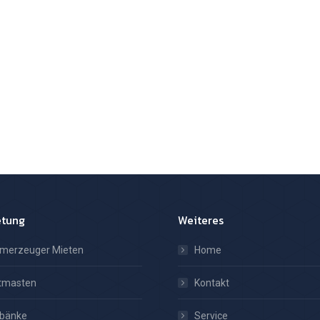
etung
Weiteres
omerzeuger Mieten
Home
htmasten
Kontakt
tbänke
Service