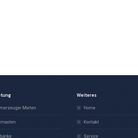
etung
Weiteres
omerzeuger Mieten
Home
htmasten
Kontakt
tbänke
Service