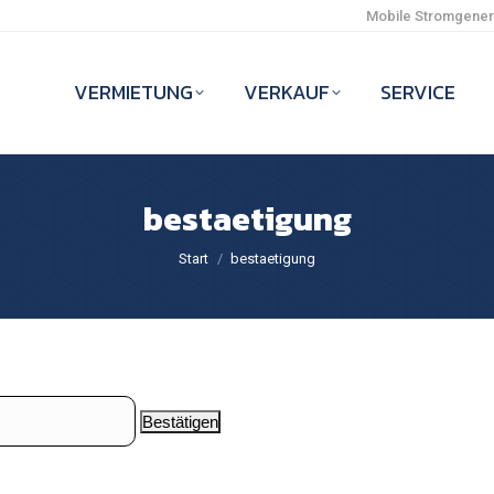
Mobile Stromgenera
VERMIETUNG
VERKAUF
SERVICE
bestaetigung
Sie befinden sich hier:
Start
bestaetigung
Bestätigen