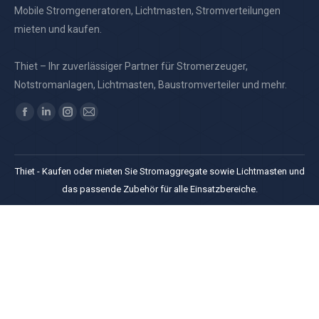
Mobile Stromgeneratoren, Lichtmasten, Stromverteilungen
mieten und kaufen.
Thiet – Ihr zuverlässiger Partner für Stromerzeuger,
Notstromanlagen, Lichtmasten, Baustromverteiler und mehr.
Finden Sie uns auf:
Facebook
Linkedin
Instagram
E-
page
page
page
Mail
opens
opens
opens
page
Thiet - Kaufen oder mieten Sie Stromaggregate sowie Lichtmasten und
in
in
in
opens
das passende Zubehör für alle Einsatzbereiche.
new
new
new
in
window
window
window
new
window