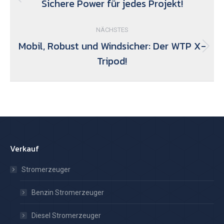
Sichere Power für jedes Projekt!
Vorheriger
Beitrag:
NÄCHSTES
Mobil, Robust und Windsicher: Der WTP X-
Nächster
Tripod!
Beitrag:
Verkauf
Stromerzeuger
Benzin Stromerzeuger
Diesel Stromerzeuger