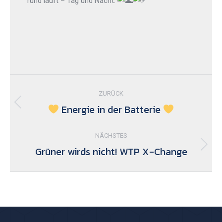
rund läuft – Tag und Nacht.
Kommentarnavigation
ZURÜCK
Energie in der Batterie
Vorheriger
Beitrag:
NÄCHSTES
Grüner wirds nicht! WTP X-Change
Nächster
Beitrag: