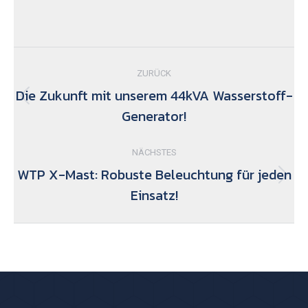
Kommentarnavigation
ZURÜCK
Die Zukunft mit unserem 44kVA Wasserstoff-
Vorheriger
Generator!
Beitrag:
NÄCHSTES
WTP X-Mast: Robuste Beleuchtung für jeden
Nächster
Einsatz!
Beitrag: