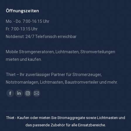
Öffnungszeiten
Mo. - Do. 7:00-16:15 Uhr
Fr. 7:00-13:15 Uhr
Notdienst: 24/7 Telefonisch erreichbar
Mobile Stromgeneratoren, Lichtmasten, Stromverteilungen
mieten und kaufen.
Thiet – Ihr zuverlässiger Partner für Stromerzeuger,
Notstromanlagen, Lichtmasten, Baustromverteiler und mehr.
Finden Sie uns auf:
Facebook
Linkedin
Instagram
E-
page
page
page
Mail
opens
opens
opens
page
Thiet - Kaufen oder mieten Sie Stromaggregate sowie Lichtmasten und
in
in
in
opens
das passende Zubehör für alle Einsatzbereiche.
new
new
new
in