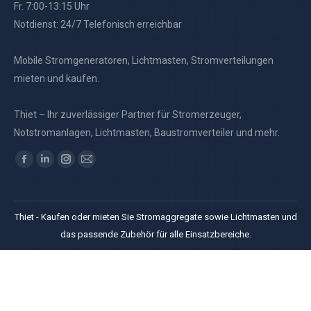
Fr. 7:00-13:15 Uhr
Notdienst: 24/7 Telefonisch erreichbar
Mobile Stromgeneratoren, Lichtmasten, Stromverteilungen
mieten und kaufen.
Thiet – Ihr zuverlässiger Partner für Stromerzeuger,
Notstromanlagen, Lichtmasten, Baustromverteiler und mehr.
Finden Sie uns auf:
Facebook
Linkedin
Instagram
E-
page
page
page
Mail
opens
opens
opens
page
Thiet - Kaufen oder mieten Sie Stromaggregate sowie Lichtmasten und
in
in
in
opens
das passende Zubehör für alle Einsatzbereiche.
new
new
new
in
window
window
window
new
window