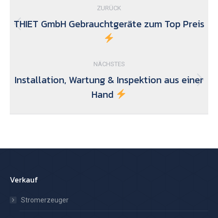
ZURÜCK
THIET GmbH Gebrauchtgeräte zum Top Preis
Vorheriger
Beitrag:
NÄCHSTES
Installation, Wartung & Inspektion aus einer
Nächster
Hand
Beitrag:
Verkauf
Stromerzeuger