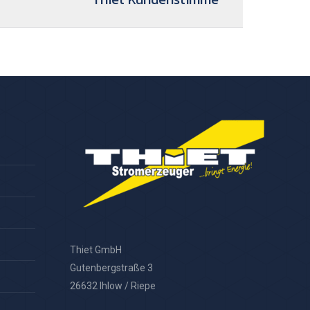
Thiet GmbH
Gutenbergstraße 3
26632 Ihlow / Riepe