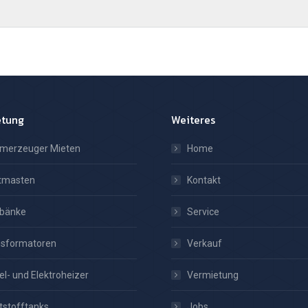
Beitrag:
etung
Weiteres
omerzeuger Mieten
Home
htmasten
Kontakt
tbänke
Service
nsformatoren
Verkauf
el- und Elektroheizer
Vermietung
tstofftanks
Jobs