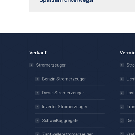
Beitrag:
Verkauf
Vermi
Stromerzeuger
Str
Benzin Stromerzeuger
Lic
Diesel Stromerzeuger
Las
Inverter Stromerzeuger
Tra
Schweißaggregate
Dies
Zapfwellenstromerzeuger
Kraf