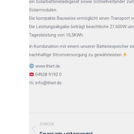
ein Solarbatterieladegerät sowie Schnellverbinder z
Solarmodulen.
Die kompakte Bauweise ermöglicht einen Transport vo
Die Leistungsabgabe beträgt beachtliche 21.600W und
Tagesleistung von 10,5KWh.
In Kombination mit einem unserer Batteriespeicher e
nachhaltige Stromversorgung zu gewährleisten.
www.thiet.de
04928 9192 0
info@thiet.de
Kommentarnavigation
ZURÜCK
Sparsam unterwegs!
Vorheriger