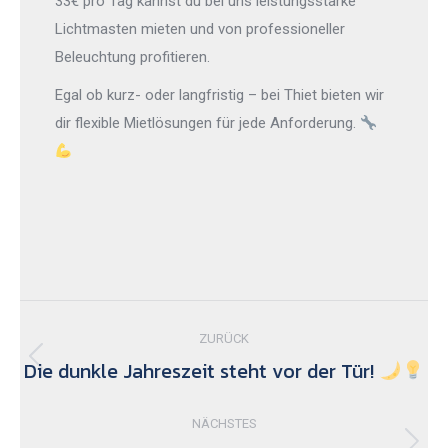
33€ pro Tag kannst du bei uns leistungsstarke
Lichtmasten mieten und von professioneller
Beleuchtung profitieren.
Egal ob kurz- oder langfristig – bei Thiet bieten wir
dir flexible Mietlösungen für jede Anforderung.
Kommentarnavigation
ZURÜCK
Die dunkle Jahreszeit steht vor der Tür!
Vorheriger
Beitrag:
NÄCHSTES