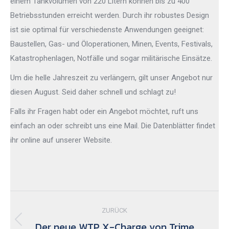
einem Tankvolumen von 220 Litern können bis zu 400
Betriebsstunden erreicht werden. Durch ihr robustes Design
ist sie optimal für verschiedenste Anwendungen geeignet:
Baustellen, Gas- und Öloperationen, Minen, Events, Festivals,
Katastrophenlagen, Notfälle und sogar militärische Einsätze.
Um die helle Jahreszeit zu verlängern, gilt unser Angebot nur
diesen August. Seid daher schnell und schlagt zu!
Falls ihr Fragen habt oder ein Angebot möchtet, ruft uns
einfach an oder schreibt uns eine Mail. Die Datenblätter findet
ihr online auf unserer Website.
Kommentarnavigation
ZURÜCK
Der neue WTP X-Charge von Trime
Vorheriger