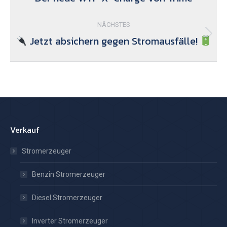
Beitrag:
NÄCHSTES
Jetzt absichern gegen Stromausfälle!
Nächster
Beitrag:
Verkauf
Stromerzeuger
Benzin Stromerzeuger
Diesel Stromerzeuger
Inverter Stromerzeuger