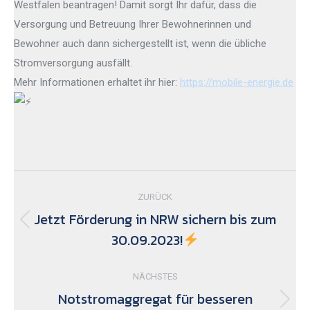
Westfalen beantragen! Damit sorgt Ihr dafür, dass die
Versorgung und Betreuung Ihrer Bewohnerinnen und
Bewohner auch dann sichergestellt ist, wenn die übliche
Stromversorgung ausfällt.
Mehr Informationen erhaltet ihr hier:
https://mobile-energie.de
Kommentarnavigation
ZURÜCK
Jetzt Förderung in NRW sichern bis zum
Vorheriger
30.09.2023!
Beitrag:
NÄCHSTES
Notstromaggregat für besseren
Nächster