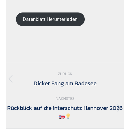
Datenblatt Herunterladen
Kommentarnavigation
ZURÜCK
Dicker Fang am Badesee
Vorheriger
Beitrag:
NÄCHSTES
Rückblick auf die Interschutz Hannover 2026
Nächster
Beitrag: