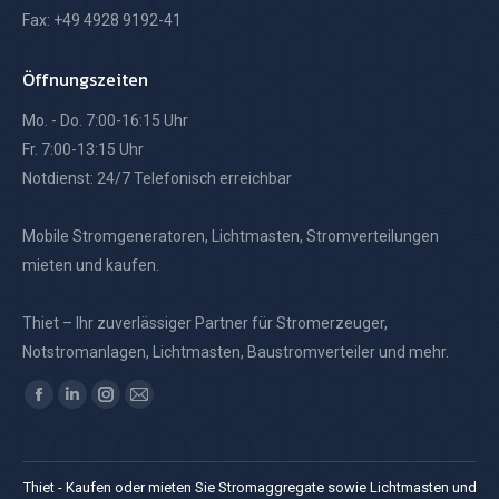
Öffnungszeiten
Mo. - Do. 7:00-16:15 Uhr
Fr. 7:00-13:15 Uhr
Notdienst: 24/7 Telefonisch erreichbar
Mobile Stromgeneratoren, Lichtmasten, Stromverteilungen
mieten und kaufen.
Thiet – Ihr zuverlässiger Partner für Stromerzeuger,
Notstromanlagen, Lichtmasten, Baustromverteiler und mehr.
Finden Sie uns auf:
Facebook
Linkedin
Instagram
E-
page
page
page
Mail
opens
opens
opens
page
Thiet - Kaufen oder mieten Sie Stromaggregate sowie Lichtmasten und
in
in
in
opens
das passende Zubehör für alle Einsatzbereiche.
new
new
new
in
window
window
window
new