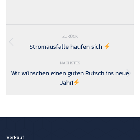
Kommentarnavigation
ZURÜCK
Stromausfälle häufen sich
Vorheriger
Beitrag:
NÄCHSTES
Wir wünschen einen guten Rutsch ins neue
Nächster
Jahr!
Beitrag:
Verkauf