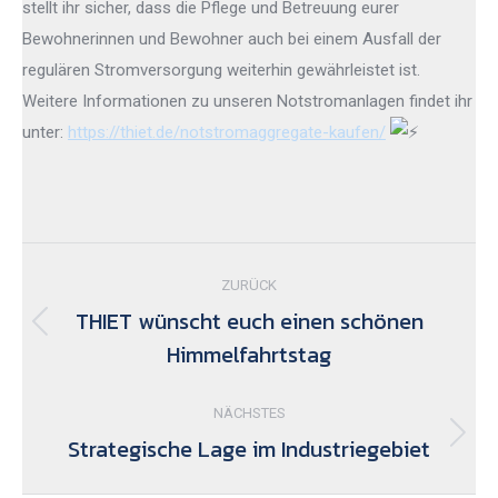
stellt ihr sicher, dass die Pflege und Betreuung eurer
Bewohnerinnen und Bewohner auch bei einem Ausfall der
regulären Stromversorgung weiterhin gewährleistet ist.
Weitere Informationen zu unseren Notstromanlagen findet ihr
unter:
https://thiet.de/notstromaggregate-kaufen/
Kommentarnavigation
ZURÜCK
THIET wünscht euch einen schönen
Vorheriger
Himmelfahrtstag
Beitrag:
NÄCHSTES
Strategische Lage im Industriegebiet
Nächster
Beitrag: