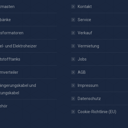
htmasten
Kontakt
tbänke
Service
nsformatoren
Verkauf
el- und Elektroheizer
Vermietung
tstofftanks
Jobs
mverteiler
AGB
ängerungskabel und
Impressum
tungskabel
Datenschutz
ehör
Cookie-Richtlinie (EU)