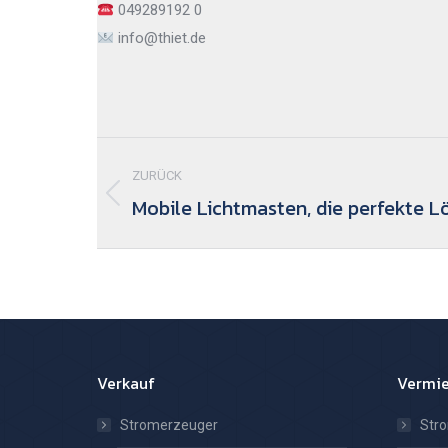
049289192 0
info@thiet.de
Kommentarnavigation
ZURÜCK
Mobile Lichtmasten, die perfekte L
Vorheriger
Beitrag:
Verkauf
Vermi
Stromerzeuger
Str