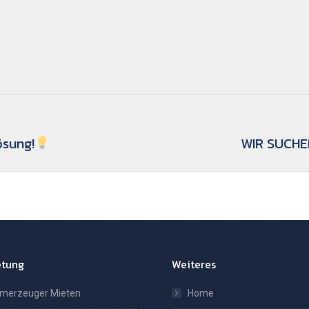
ösung!
WIR SUCHE
Nächster
Beitrag:
etung
Weiteres
omerzeuger Mieten
Home