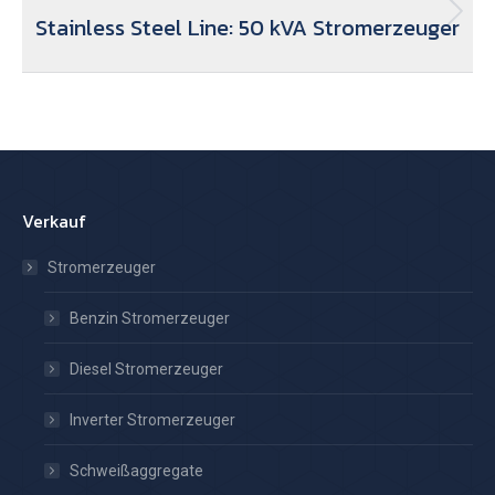
Stainless Steel Line: 50 kVA Stromerzeuger
Nächster
Beitrag:
Verkauf
Stromerzeuger
Benzin Stromerzeuger
Diesel Stromerzeuger
Inverter Stromerzeuger
Schweißaggregate