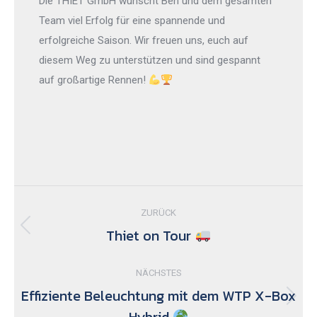
Die THIET GmbH wünscht Ben und dem gesamten
Team viel Erfolg für eine spannende und
erfolgreiche Saison. Wir freuen uns, euch auf
diesem Weg zu unterstützen und sind gespannt
auf großartige Rennen!
Kommentarnavigation
ZURÜCK
Thiet on Tour
Vorheriger
Beitrag:
NÄCHSTES
Effiziente Beleuchtung mit dem WTP X-Box
Nächster