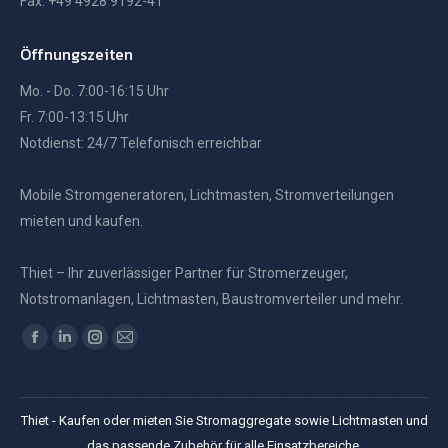
Fax: +49 4928 9192-41
Öffnungszeiten
Mo. - Do. 7:00-16:15 Uhr
Fr. 7:00-13:15 Uhr
Notdienst: 24/7 Telefonisch erreichbar
Mobile Stromgeneratoren, Lichtmasten, Stromverteilungen
mieten und kaufen.
Thiet – Ihr zuverlässiger Partner für Stromerzeuger,
Notstromanlagen, Lichtmasten, Baustromverteiler und mehr.
Finden Sie uns auf:
Facebook
Linkedin
Instagram
E-
page
page
page
Mail
opens
opens
opens
page
Thiet - Kaufen oder mieten Sie Stromaggregate sowie Lichtmasten und
in
in
in
opens
das passende Zubehör für alle Einsatzbereiche.