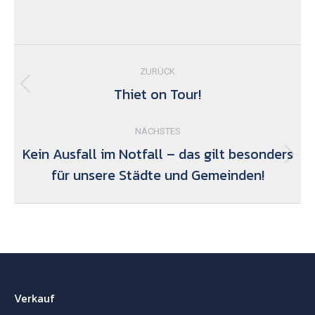
Kommentarnavigation
ZURÜCK
Thiet on Tour!
Vorheriger
Beitrag:
NÄCHSTES
Kein Ausfall im Notfall – das gilt besonders
Nächster
für unsere Städte und Gemeinden!
Beitrag:
Verkauf