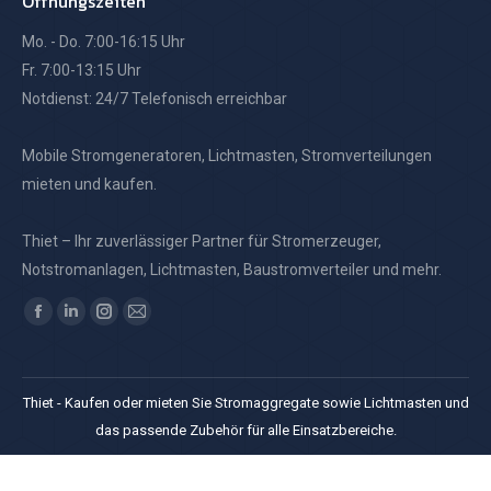
Öffnungszeiten
Mo. - Do. 7:00-16:15 Uhr
Fr. 7:00-13:15 Uhr
Notdienst: 24/7 Telefonisch erreichbar
Mobile Stromgeneratoren, Lichtmasten, Stromverteilungen
mieten und kaufen.
Thiet – Ihr zuverlässiger Partner für Stromerzeuger,
Notstromanlagen, Lichtmasten, Baustromverteiler und mehr.
Finden Sie uns auf:
Facebook
Linkedin
Instagram
E-
page
page
page
Mail
opens
opens
opens
page
Thiet - Kaufen oder mieten Sie Stromaggregate sowie Lichtmasten und
in
in
in
opens
das passende Zubehör für alle Einsatzbereiche.
new
new
new
in
window
window
window
new