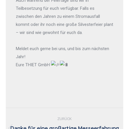
Auch während der Feiertage sind wir in
Teilbesetzung für euch verfügbar. Falls es
zwischen den Jahren zu einem Stromausfall
kommt oder ihr noch eine große Silvesterfeier plant
– wir sind wie gewohnt für euch da.
Meldet euch gerne bei uns, und bis zum nächsten
Jahr!
Eure THIET GmbH
Kommentarnavigation
ZURÜCK
Danke für eine großartige Messeerfahrung